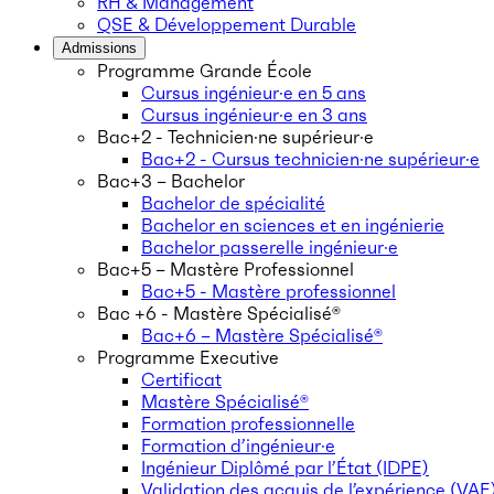
RH & Management
QSE & Développement Durable
Admissions
Programme Grande École
Cursus ingénieur·e en 5 ans
Cursus ingénieur·e en 3 ans
Bac+2 - Technicien·ne supérieur·e
Bac+2 - Cursus technicien·ne supérieur·e
Bac+3 – Bachelor
Bachelor de spécialité
Bachelor en sciences et en ingénierie
Bachelor passerelle ingénieur·e
Bac+5 – Mastère Professionnel
Bac+5 - Mastère professionnel
Bac +6 - Mastère Spécialisé®
Bac+6 – Mastère Spécialisé®
Programme Executive
Certificat
Mastère Spécialisé®
Formation professionnelle
Formation d’ingénieur·e
Ingénieur Diplômé par l’État (IDPE)
Validation des acquis de l’expérience (VAE