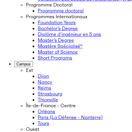
Programme Doctoral
Programme doctoral
Programmes Internationaux
Foundation Years
Bachelor’s Degree
Diplôme d’ingénieur en 5 ans
Master’s Degree
Mastère Spécialisé®
Master of Science
Short Programs
Campus
Est
Dijon
Nancy
Reims
Strasbourg
Thionville
Île-de-France - Centre
Orléans
Paris (La Défense - Nanterre)
Tours
Ouest