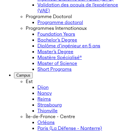
Validation des acquis de l’expérience
(VAE)
Programme Doctoral
Programme doctoral
Programmes Internationaux
Foundation Years
Bachelor’s Degree
Diplôme d’ingénieur en 5 ans
Master’s Degree
Mastère Spécialisé®
Master of Science
Short Programs
Campus
Est
Dijon
Nancy
Reims
Strasbourg
Thionville
Île-de-France - Centre
Orléans
Paris (La Défense - Nanterre)