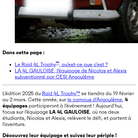
Dans cette page :
™
Le Raid 4L Trophy
, qu’est-ce que c’est ?
LA 4L GAULOISE, l’équipage de Nicolas et Alexis
subventionné par CESI Angoulême
L’édition 2025 du
Raid 4L Trophy™
se tiendra du 19 février
au 2 mars. Cette année, sur
le campus d’Angoulême
,
4
équipages
participeront à l’événement ! Aujourd’hui,
focus sur l’équipage
LA 4L GAULOISE
, où nos deux
étudiants, Nicolas et Alexis, relèvent le défi, et partent à
l’aventure.
Découvrez leur équipage et suivez leur périple !