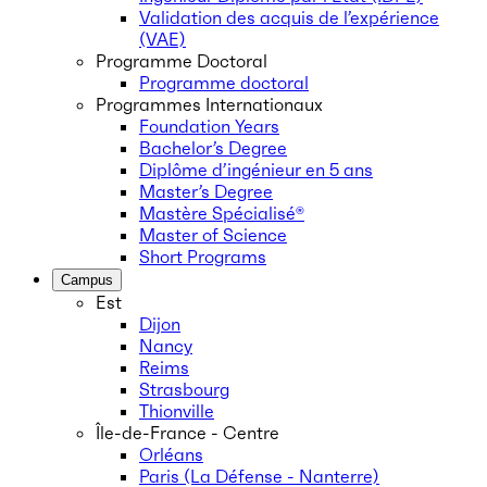
Validation des acquis de l’expérience
(VAE)
Programme Doctoral
Programme doctoral
Programmes Internationaux
Foundation Years
Bachelor’s Degree
Diplôme d’ingénieur en 5 ans
Master’s Degree
Mastère Spécialisé®
Master of Science
Short Programs
Campus
Est
Dijon
Nancy
Reims
Strasbourg
Thionville
Île-de-France - Centre
Orléans
Paris (La Défense - Nanterre)