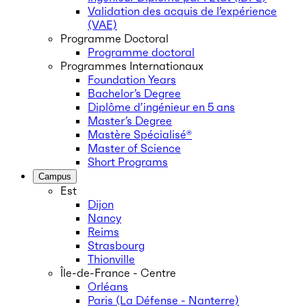
Validation des acquis de l’expérience
(VAE)
Programme Doctoral
Programme doctoral
Programmes Internationaux
Foundation Years
Bachelor’s Degree
Diplôme d’ingénieur en 5 ans
Master’s Degree
Mastère Spécialisé®
Master of Science
Short Programs
Campus
Est
Dijon
Nancy
Reims
Strasbourg
Thionville
Île-de-France - Centre
Orléans
Paris (La Défense - Nanterre)