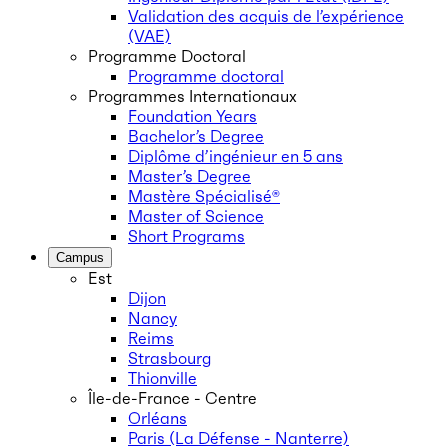
Validation des acquis de l’expérience
(VAE)
Programme Doctoral
Programme doctoral
Programmes Internationaux
Foundation Years
Bachelor’s Degree
Diplôme d’ingénieur en 5 ans
Master’s Degree
Mastère Spécialisé®
Master of Science
Short Programs
Campus
Est
Dijon
Nancy
Reims
Strasbourg
Thionville
Île-de-France - Centre
Orléans
Paris (La Défense - Nanterre)